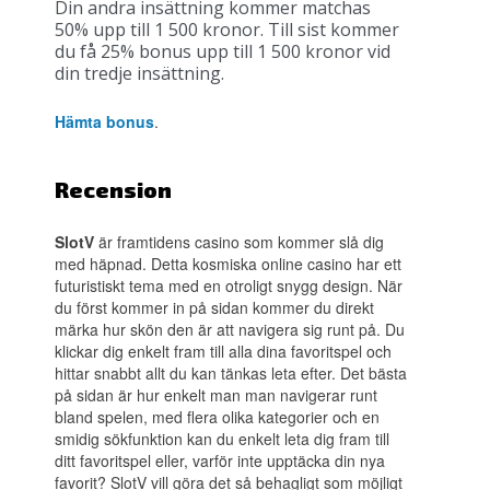
Din andra insättning kommer matchas
50% upp till 1 500 kronor. Till sist kommer
du få 25% bonus upp till 1 500 kronor vid
din tredje insättning.
Hämta bonus
.
Recension
SlotV
är framtidens casino som kommer slå dig
med häpnad. Detta kosmiska online casino har ett
futuristiskt tema med en otroligt snygg design. När
du först kommer in på sidan kommer du direkt
märka hur skön den är att navigera sig runt på. Du
klickar dig enkelt fram till alla dina favoritspel och
hittar snabbt allt du kan tänkas leta efter. Det bästa
på sidan är hur enkelt man man navigerar runt
bland spelen, med flera olika kategorier och en
smidig sökfunktion kan du enkelt leta dig fram till
ditt favoritspel eller, varför inte upptäcka din nya
favorit? SlotV vill göra det så behagligt som möjligt