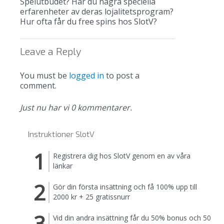
Spelutbudet? Har du några speciella
erfarenheter av deras lojalitetsprogram?
Hur ofta får du free spins hos SlotV?
Leave a Reply
You must be
logged in
to post a
comment.
Just nu har vi 0 kommentarer.
Instruktioner SlotV
Registrera dig hos SlotV genom en av våra
länkar
Gör din första insättning och få 100% upp till
2000 kr + 25 gratissnurr
Vid din andra insättning får du 50% bonus och 50