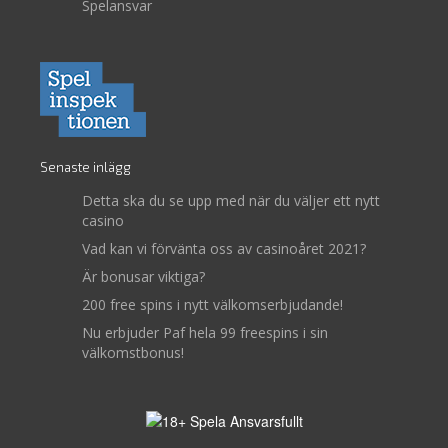
Spelansvar
Senaste inlägg
Detta ska du se upp med när du väljer ett nytt
casino
Vad kan vi förvänta oss av casinoåret 2021?
Är bonusar viktiga?
200 free spins i nytt välkomserbjudande!
Nu erbjuder Paf hela 99 freespins i sin
välkomstbonus!