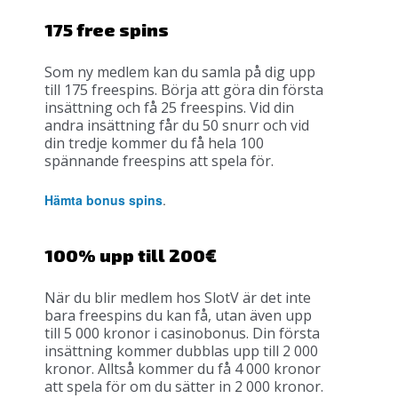
175 free spins
Som ny medlem kan du samla på dig upp
till 175 freespins. Börja att göra din första
insättning och få 25 freespins. Vid din
andra insättning får du 50 snurr och vid
din tredje kommer du få hela 100
spännande freespins att spela för.
Hämta bonus spins
.
100% upp till 200€
När du blir medlem hos SlotV är det inte
bara freespins du kan få, utan även upp
till 5 000 kronor i casinobonus. Din första
insättning kommer dubblas upp till 2 000
kronor. Alltså kommer du få 4 000 kronor
att spela för om du sätter in 2 000 kronor.