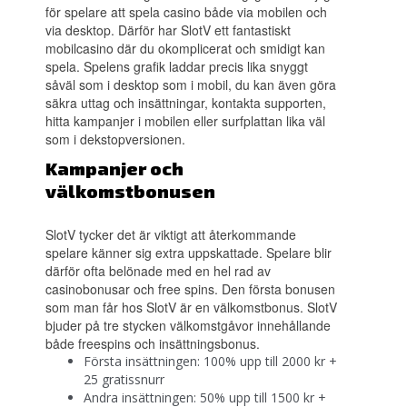
för spelare att spela casino både via mobilen och
via desktop. Därför har SlotV ett fantastiskt
mobilcasino där du okomplicerat och smidigt kan
spela. Spelens grafik laddar precis lika snyggt
såväl som i desktop som i mobil, du kan även göra
säkra uttag och insättningar, kontakta supporten,
hitta kampanjer i mobilen eller surfplattan lika väl
som i dekstopversionen.
Kampanjer och
välkomstbonusen
SlotV tycker det är viktigt att återkommande
spelare känner sig extra uppskattade. Spelare blir
därför ofta belönade med en hel rad av
casinobonusar och free spins. Den första bonusen
som man får hos SlotV är en välkomstbonus. SlotV
bjuder på tre stycken välkomstgåvor innehållande
både freespins och insättningsbonus.
Första insättningen: 100% upp till 2000 kr +
25 gratissnurr
Andra insättningen: 50% upp till 1500 kr +