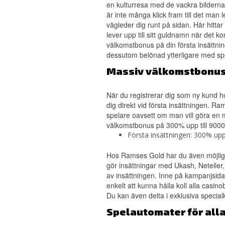
en kulturresa med de vackra bilderna 
är inte många klick fram till det man
vägleder dig runt på sidan. Här hit
lever upp till sitt guldnamn när det 
välkomstbonus på din första insättni
dessutom belönad ytterligare med spe
Massiv välkomstbonus
När du registrerar dig som ny kund h
dig direkt vid första insättningen. Ra
spelare oavsett om man vill göra en m
välkomstbonus på 300% upp till 9000 
Första insättningen: 300% upp 
Hos Ramses Gold har du även möjligh
gör insättningar med Ukash, Neteller,
av insättningen. Inne på kampanjsida
enkelt att kunna hålla koll alla cas
Du kan även delta i exklusiva specia
Spelautomater för alla