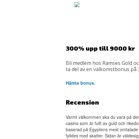
300% upp till 9000 kr
Bli medlem hos Ramses Gold oc
ta del av en välkomstbonus på 3
Hämta bonus
.
Recension
Varmt välkommen ska du vara på denna
casino som är fullt av guld och rike
baserad på Egyptens mest omtalade 
fylldes med skatter. Sidan är väldesi