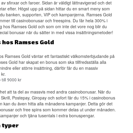
av sfinxar och faroer. Sidan är väldigt lättnavigerad och det
 letar efter. Högst upp på sidan hittar du en smart meny som
tar du banken, supporten, VIP och kampanjerna. Ramses Gold
kommer till casinobonusar och freespins. Du får hela 300% i
ng hos Ramses Gold och som om inte det vore nog blir du
cial bonusar när du sätter in med vissa insättningsmetoder!
 hos Ramses Gold
os Ramses Gold väntar ett fantastiskt välkomsterbjudande på
mses Gold har skapat en bonus som ska tillfredsställa alla
indre eller större insättning, därför får du en massiv
kr.
till 9000 kr
et att ta del av massvis med andra casinobonusar. När du
 Skrill, Postepay, Giropay och sofort får du 15% i casinobonus
n kan du även hitta alla månadens kampanjer. Detta gör det
inobonusar och free spins som kommer delas ut under månaden.
lkampanjer och tjäna tusentals i extra bonuspengar.
 typer