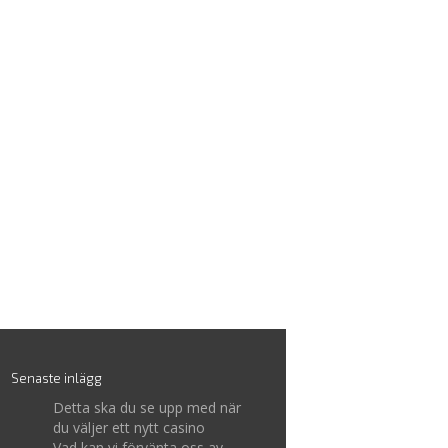
Senaste inlägg
Detta ska du se upp med när
du väljer ett nytt casino
Vad kan vi förvänta oss av