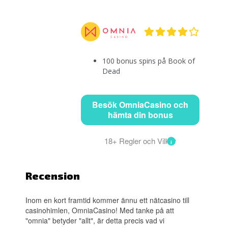
100 bonus spins på Book of
Dead
Besök OmniaCasino och
hämta din bonus
18+ Regler och Vilkor
i
Recension
Inom en kort framtid kommer ännu ett nätcasino till
casinohimlen, OmniaCasino! Med tanke på att
"omnia" betyder "allt", är detta precis vad vi