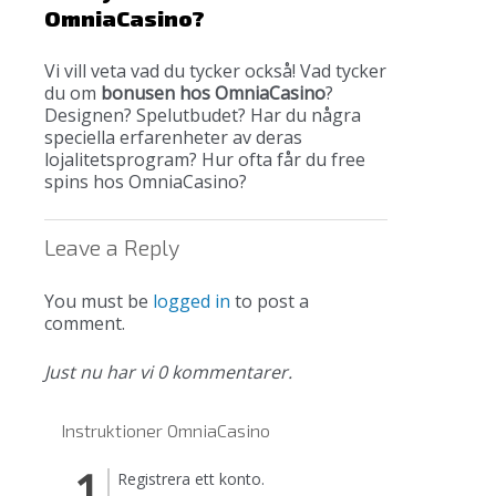
OmniaCasino?
Vi vill veta vad du tycker också! Vad tycker
du om
bonusen hos OmniaCasino
?
Designen? Spelutbudet? Har du några
speciella erfarenheter av deras
lojalitetsprogram? Hur ofta får du free
spins hos OmniaCasino?
Leave a Reply
You must be
logged in
to post a
comment.
Just nu har vi 0 kommentarer.
Instruktioner OmniaCasino
Registrera ett konto.