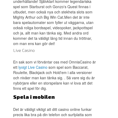
underhållande! Självklart kommer legendariska
spel som Starburst och Gonzo's Quest finnas i
utbudet, men också nya och stekheta slots som
Mighty Arthur och Big Win Cat.Men det är inte
bara spelautomater som fyller ut väggarna, utan
också roliga bordsspel, videopoker, jackpottspel
och ja, allt man kan tänka sig. Med andra ord
kommer det ta väldigt lång tid innan du tröttnar,
om man ens kan gör det!
Live Casino
En sak som vi förväntar oss med OmniaCasino är
ett
lyxigt Live Casino
som spel som Baccarat,
Roulette, Blackjack och Hold'em i alla versioner
och nivåer man kan tänka sig. . Så vare sig du är
nybörjare eller en storspelare kan vi lova att det
finns ett spel för dig.
Spela i mobilen
Det är väldigt viktigt att ditt casino online funkar
precis lika bra på din telefon och surfplatta som