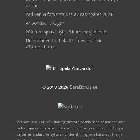
casino
Vad kan vi förvänta oss av casinoåret 2021?
Är bonusar viktiga?
200 free spins i nytt välkomserbjudande!
Nu erbjuder Paf hela 99 freespins i sin
välkomstbonus!
© 2013-2026
BaraBonus.se
Barabonus.se - en självständig jämförelsesida med casinobonusar
och erbjudanden online. Den information som tillhandahålls på
sajten är endast för syfte av underhållning och kunskap. Tredje