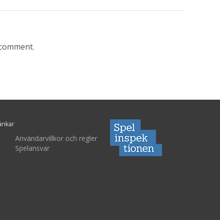
 comment.
änkar
Användarvillkor och regler
Spelansvar