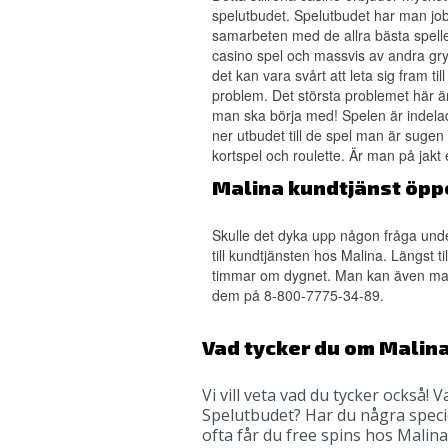
spelutbudet. Spelutbudet har man jobba
samarbeten med de allra bästa spelle
casino spel och massvis av andra gr
det kan vara svårt att leta sig fram ti
problem. Det största problemet här är
man ska börja med! Spelen är indelade
ner utbudet till de spel man är sugen 
kortspel och roulette. Är man på jakt
Malina kundtjänst öpp
Skulle det dyka upp någon fråga unde
till kundtjänsten hos Malina. Längst t
timmar om dygnet. Man kan även mail
dem på 8-800-7775-34-89.
Vad tycker du om Malin
Vi vill veta vad du tycker också!
Spelutbudet? Har du några specie
ofta får du free spins hos Malina