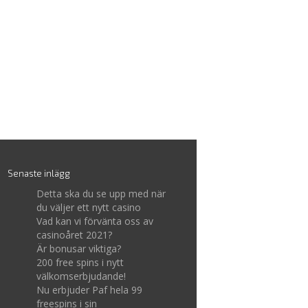
Senaste inlägg
Detta ska du se upp med när
du väljer ett nytt casino
Vad kan vi förvänta oss av
casinoåret 2021?
Är bonusar viktiga?
200 free spins i nytt
välkomserbjudande!
Nu erbjuder Paf hela 99
freespins i sin