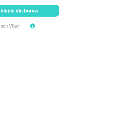
 hämta din bonus
och Vilkor
i