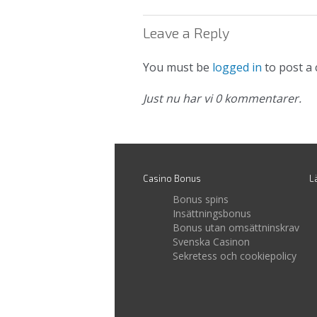
Leave a Reply
You must be
logged in
to post a
Just nu har vi 0 kommentarer.
Casino Bonus
L
Bonus spins
Insättningsbonus
Bonus utan omsättninskrav
Svenska Casinon
Sekretess och cookiepolicy