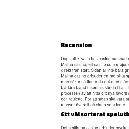
Recension
Dags att kliva in hos casinomarknade
Malina casino, ett casino som erbju
direkt från start. Sidan är inte bara
Malina casino erbjuder en rad olika s
man söker så finner du det med störst
bläddra bland tusentals kända titlar. 
processen av att hitta ditt nya favorit
och roulette. För att sidan ska vara 
menyer överallt på sidan som leder till
Ett välsorterat spelut
Detta stilrena casino erbjuder mycket me