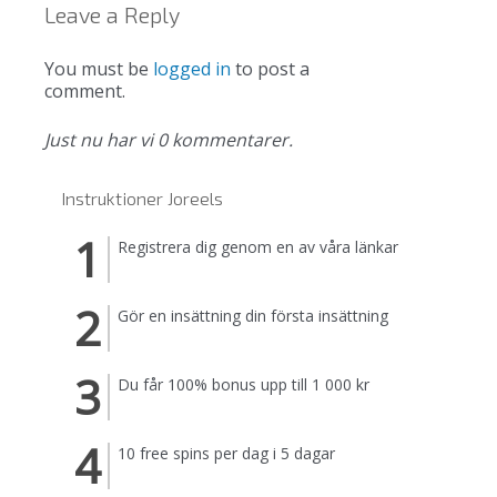
Leave a Reply
You must be
logged in
to post a
comment.
Just nu har vi 0 kommentarer.
Instruktioner Joreels
Registrera dig genom en av våra länkar
Gör en insättning din första insättning
Du får 100% bonus upp till 1 000 kr
10 free spins per dag i 5 dagar