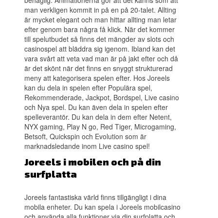
behaglig. Animationerna gör att det känns som att
man verkligen kommit in på en på 20-talet. Allting
är mycket elegant och man hittar allting man letar
efter genom bara några få klick. När det kommer
till spelutbudet så finns det mängder av slots och
casinospel att bläddra sig igenom. Ibland kan det
vara svårt att veta vad man är på jakt efter och då
är det skönt när det finns en snyggt strukturerad
meny att kategorisera spelen efter. Hos Joreels
kan du dela in spelen efter Populära spel,
Rekommenderade, Jackpot, Bordspel, Live casino
och Nya spel. Du kan även dela in spelen efter
spelleverantör. Du kan dela in dem efter Netent,
NYX gaming, Play N go, Red Tiger, Microgaming,
Betsoft, Quickspin och Evolution som är
marknadsledande inom Live casino spel!
Joreels i mobilen och på din
surfplatta
Joreels fantastiska värld finns tillgängligt i dina
mobila enheter. Du kan spela i Joreels mobilcasino
och använda alla funktioner via din surfplatta och