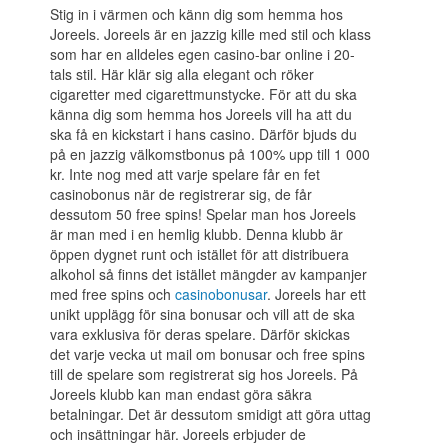
Stig in i värmen och känn dig som hemma hos
Joreels. Joreels är en jazzig kille med stil och klass
som har en alldeles egen casino-bar online i 20-
tals stil. Här klär sig alla elegant och röker
cigaretter med cigarettmunstycke. För att du ska
känna dig som hemma hos Joreels vill ha att du
ska få en kickstart i hans casino. Därför bjuds du
på en jazzig välkomstbonus på 100% upp till 1 000
kr. Inte nog med att varje spelare får en fet
casinobonus när de registrerar sig, de får
dessutom 50 free spins! Spelar man hos Joreels
är man med i en hemlig klubb. Denna klubb är
öppen dygnet runt och istället för att distribuera
alkohol så finns det istället mängder av kampanjer
med free spins och
casinobonusar
. Joreels har ett
unikt upplägg för sina bonusar och vill att de ska
vara exklusiva för deras spelare. Därför skickas
det varje vecka ut mail om bonusar och free spins
till de spelare som registrerat sig hos Joreels. På
Joreels klubb kan man endast göra säkra
betalningar. Det är dessutom smidigt att göra uttag
och insättningar här. Joreels erbjuder de