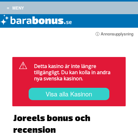
MENY
ⓘ Annonsupplysning
⚠
Detta kasino är inte längre
tillgängligt. Du kan kolla in andra
nya svenska kasinon.
Visa alla Kasinon
Joreels bonus och
recension