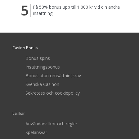
Få 50% bonus upp till 1 000 kr vid din andra
insättning!
Casino Bonus
Bonus spins
Insättningsbonus
Bonus utan omsättninskrav
Svenska Casinon
Sekretess och cookiepolicy
Länkar
Användarvillkor och regler
Spelansvar