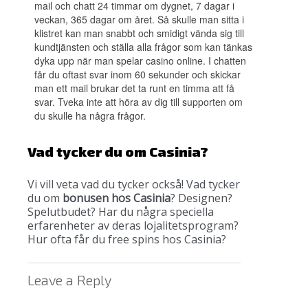
mail och chatt 24 timmar om dygnet, 7 dagar i
veckan, 365 dagar om året. Så skulle man sitta i
klistret kan man snabbt och smidigt vända sig till
kundtjänsten och ställa alla frågor som kan tänkas
dyka upp när man spelar casino online. I chatten
får du oftast svar inom 60 sekunder och skickar
man ett mail brukar det ta runt en timma att få
svar. Tveka inte att höra av dig till supporten om
du skulle ha några frågor.
Vad tycker du om Casinia?
Vi vill veta vad du tycker också! Vad tycker
du om
bonusen hos Casinia
? Designen?
Spelutbudet? Har du några speciella
erfarenheter av deras lojalitetsprogram?
Hur ofta får du free spins hos Casinia?
Leave a Reply