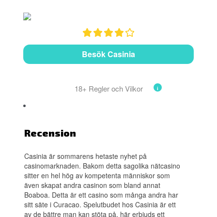
Besök Casinia
18+ Regler och Vilkor
i
Recension
Casinia är sommarens hetaste nyhet på
casinomarknaden. Bakom detta sagolika nätcasino
sitter en hel hög av kompetenta människor som
även skapat andra casinon som bland annat
Boaboa. Detta är ett casino som många andra har
sitt säte i Curacao. Spelutbudet hos Casinia är ett
av de bättre man kan stöta på, här erbjuds ett