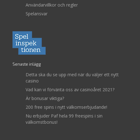
Användarvillkor och regler
Spelansvar
Senaste inlägg
Detta ska du se upp med när du väljer ett nytt
casino
Vad kan vi förvänta oss av casinoåret 2021?
Är bonusar viktiga?
200 free spins i nytt välkomserbjudande!
Nu erbjuder Paf hela 99 freespins i sin
välkomstbonus!