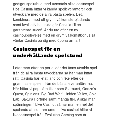
gediget spelutbud med tusentals olika casinospel.
Hos Casinia hittar vi kända spelleverantörer och
utvecklare med de allra bästa spelen. Det,
kombinerat med ett grymt välkomsterbjudande
samt kvalitativ hemsida gör Casinia till en
garanterad succé. Är du ute efter en ny
casinoupplevelse med en grym välkomstbonus så
väntar Casinia på dig med öppna armar!
Casinospel för en
underhållande spelstund
Letar man efter en portal där det finns utvalda spel
från de allra bästa utvecklarna så har man hittat
rätt. Casinia har letat land och rike efter de
grymmaste spelen från de bästa leverantörerna.
Här hittar vi populära titlar som Starburst, Gonzo's
Quest, Spinions, Big Bad Wolf, Hidden Valley, Gold
Lab, Sakura Fortune samt många fler. Älskar man
spänningen i Live Casinot så har man en hel del
spelande att se fram emot. I live casinot hittar vi
livecasinospel från Evolution Gaming som är