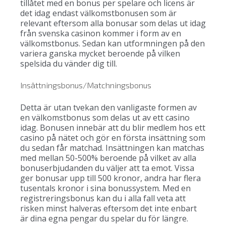
tillåtet med en bonus per spelare och licens är
det idag endast välkomstbonusen som är
relevant eftersom alla bonusar som delas ut idag
från svenska casinon kommer i form av en
välkomstbonus. Sedan kan utformningen på den
variera ganska mycket beroende på vilken
spelsida du vänder dig till.
Insättningsbonus/Matchningsbonus
Detta är utan tvekan den vanligaste formen av
en välkomstbonus som delas ut av ett casino
idag. Bonusen innebär att du blir medlem hos ett
casino på nätet och gör en första insättning som
du sedan får matchad. Insättningen kan matchas
med mellan 50-500% beroende på vilket av alla
bonuserbjudanden du väljer att ta emot. Vissa
ger bonusar upp till 500 kronor, andra har flera
tusentals kronor i sina bonussystem. Med en
registreringsbonus kan du i alla fall veta att
risken minst halveras eftersom det inte enbart
är dina egna pengar du spelar du för längre.