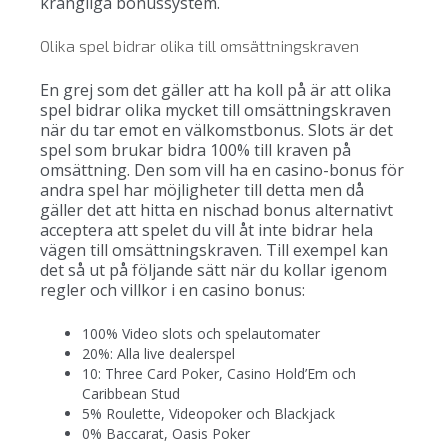
krångliga bonussystem.
Olika spel bidrar olika till omsättningskraven
En grej som det gäller att ha koll på är att olika
spel bidrar olika mycket till omsättningskraven
när du tar emot en välkomstbonus. Slots är det
spel som brukar bidra 100% till kraven på
omsättning. Den som vill ha en casino-bonus för
andra spel har möjligheter till detta men då
gäller det att hitta en nischad bonus alternativt
acceptera att spelet du vill åt inte bidrar hela
vägen till omsättningskraven. Till exempel kan
det så ut på följande sätt när du kollar igenom
regler och villkor i en casino bonus:
100% Video slots och spelautomater
20%: Alla live dealerspel
10: Three Card Poker, Casino Hold’Em och
Caribbean Stud
5% Roulette, Videopoker och Blackjack
0% Baccarat, Oasis Poker