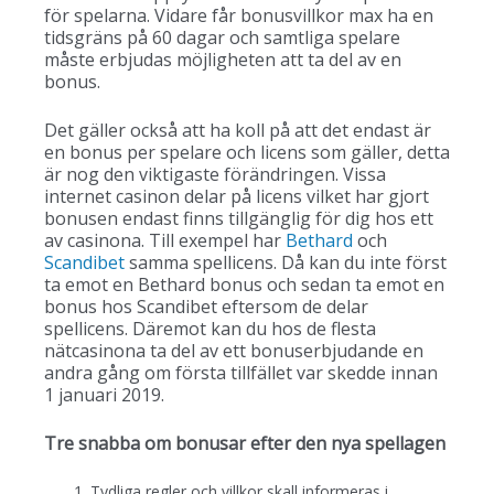
för spelarna. Vidare får bonusvillkor max ha en
tidsgräns på 60 dagar och samtliga spelare
måste erbjudas möjligheten att ta del av en
bonus.
Det gäller också att ha koll på att det endast är
en bonus per spelare och licens som gäller, detta
är nog den viktigaste förändringen. Vissa
internet casinon delar på licens vilket har gjort
bonusen endast finns tillgänglig för dig hos ett
av casinona. Till exempel har
Bethard
och
Scandibet
samma spellicens. Då kan du inte först
ta emot en Bethard bonus och sedan ta emot en
bonus hos Scandibet eftersom de delar
spellicens. Däremot kan du hos de flesta
nätcasinona ta del av ett bonuserbjudande en
andra gång om första tillfället var skedde innan
1 januari 2019.
Tre snabba om bonusar efter den nya spellagen
Tydliga regler och villkor skall informeras i