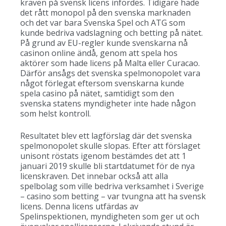
kraven på svensk licens infördes. Tidigare hade
det rått monopol på den svenska marknaden
och det var bara Svenska Spel och ATG som
kunde bedriva vadslagning och betting på nätet.
På grund av EU-regler kunde svenskarna nå
casinon online ändå, genom att spela hos
aktörer som hade licens på Malta eller Curacao.
Därför ansågs det svenska spelmonopolet vara
något förlegat eftersom svenskarna kunde
spela casino på nätet, samtidigt som den
svenska statens myndigheter inte hade någon
som helst kontroll.
Resultatet blev ett lagförslag där det svenska
spelmonopolet skulle slopas. Efter att förslaget
unisont röstats igenom bestämdes det att 1
januari 2019 skulle bli startdatumet för de nya
licenskraven. Det innebar också att alla
spelbolag som ville bedriva verksamhet i Sverige
– casino som betting – var tvungna att ha svensk
licens. Denna licens utfärdas av
Spelinspektionen, myndigheten som ger ut och