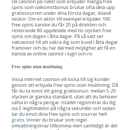
De casinon på nätet som erbjuder många free
spins som välkomstbonus brukar ofta dela upp
gratissnurren under dina första dagar, ibland
veckor. Om en aktör till exempel erbjuder 100
free spins kanske du får 20 på direkten och
resterande 80 uppdelade med tio stycken free
spins om dagen i åtta dagar. På så sätt ser
nätcasinot till att säkra dig som kund i åtta dagar
framöver och du har därmed möjlighet att få en
känsla av online casinot i lugn och ro.
Free spins utan insättning
Vissa internet casinon vill locka till sig kunder
genom att erbjuda free spins utan insättning. Då
får du ta emot ett gäng gratissnurr; mellan 5-20
stycken är ganska standard, utan att du behöver
sätta in några pengar. Istället registrerar du dig
via E-legitimation på några sekunder och sedan
tar du emot dina free spins och snurrar helt
gratis
. Vinner du brukar som regel
omsättningskrav tillkomma men samtidigt är det