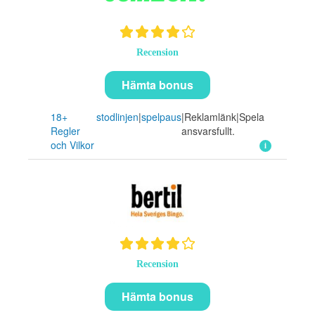
Recension
Hämta bonus
18+
stodlinjen
|
spelpaus
|Reklamlänk|Spela
Regler
ansvarsfullt.
och Vilkor
i
Recension
Hämta bonus