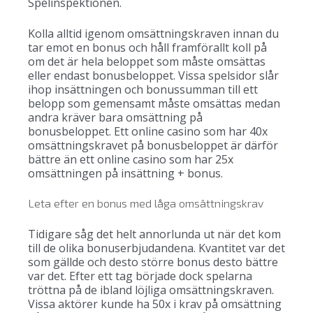
Spelinspektionen.
Kolla alltid igenom omsättningskraven innan du
tar emot en bonus och håll framförallt koll på
om det är hela beloppet som måste omsättas
eller endast bonusbeloppet. Vissa spelsidor slår
ihop insättningen och bonussumman till ett
belopp som gemensamt måste omsättas medan
andra kräver bara omsättning på
bonusbeloppet. Ett online casino som har 40x
omsättningskravet på bonusbeloppet är därför
bättre än ett online casino som har 25x
omsättningen på insättning + bonus.
Leta efter en bonus med låga omsättningskrav
Tidigare såg det helt annorlunda ut när det kom
till de olika bonuserbjudandena. Kvantitet var det
som gällde och desto större bonus desto bättre
var det. Efter ett tag började dock spelarna
tröttna på de ibland löjliga omsättningskraven.
Vissa aktörer kunde ha 50x i krav på omsättning