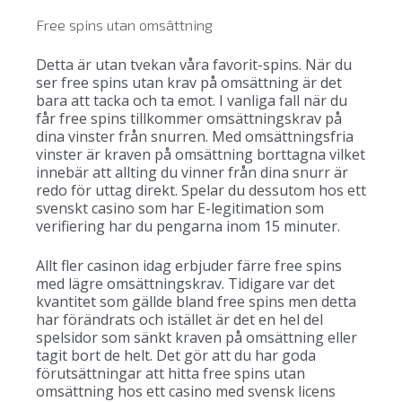
Free spins utan omsättning
Detta är utan tvekan våra favorit-spins. När du
ser free spins utan krav på omsättning är det
bara att tacka och ta emot. I vanliga fall när du
får free spins tillkommer omsättningskrav på
dina vinster från snurren. Med omsättningsfria
vinster är kraven på omsättning borttagna vilket
innebär att allting du vinner från dina snurr är
redo för uttag direkt. Spelar du dessutom hos ett
svenskt casino som har E-legitimation som
verifiering har du pengarna inom 15 minuter.
Allt fler casinon idag erbjuder färre free spins
med lägre omsättningskrav. Tidigare var det
kvantitet som gällde bland free spins men detta
har förändrats och istället är det en hel del
spelsidor som sänkt kraven på omsättning eller
tagit bort de helt. Det gör att du har goda
förutsättningar att hitta free spins utan
omsättning hos ett casino med svensk licens