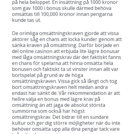
på hela beloppet. En insättning på 1000 kronor
som gav 1000 i bonus skulle därmed behöva
omsättas till 100,000 kronor innan pengarna
kunde tas ut.
De orimliga omsättningskraven gjorde att vissa
aktörer såg en chans att locka kunder genom att
sänka kraven på omsättning. Därför började en
del online casinon att erbjuda lite lägre bonusar
med låga omsättningskrav där det faktiskt fanns
en chans för spelarna att hinna omsätta hela
bonusen och faktiskt ta ut vinster innan allt var
bortspelat på grund av de höga
omsättningskraven. Vissa gick så långt och tog
bort omsättningskraven helt medan andra
endast har sänkt de. Vår rekommendation är att
hellre välja en bonus med lägre krav på
omsättning än att jaga de absolut största
summorna som också har högst
omsättningskrav. Det bidrar till en sundare
kultur och ger dig större möjligheter när du inte
behöver omsätta upp alla dina pengar tack vare