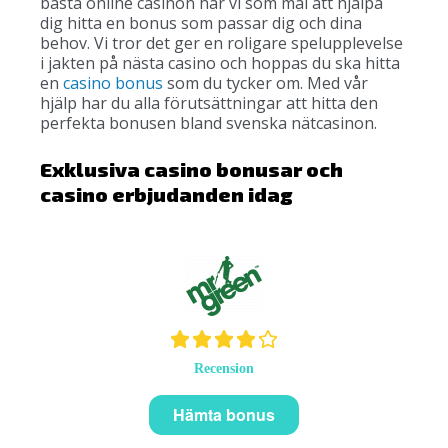
bästa online casinon har vi som mål att hjälpa
dig hitta en bonus som passar dig och dina
behov. Vi tror det ger en roligare spelupplevelse
i jakten på nästa casino och hoppas du ska hitta
en
casino bonus
som du tycker om. Med vår
hjälp har du alla förutsättningar att hitta den
perfekta bonusen bland svenska nätcasinon.
Exklusiva casino bonusar och
casino erbjudanden idag
Recension
Hämta bonus