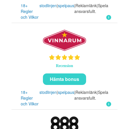
18+
stodlinjen
|
spelpaus
|Reklamlänk|Spela
Regler
ansvarsfullt.
och Vilkor
i
Recension
Hämta bonus
18+
stodlinjen
|
spelpaus
|Reklamlänk|Spela
Regler
ansvarsfullt.
och Vilkor
i