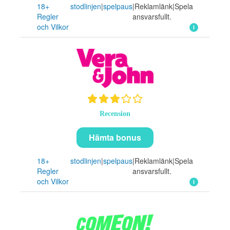
18+
stodlinjen
|
spelpaus
|Reklamlänk|Spela
Regler
ansvarsfullt.
och Vilkor
i
Recension
Hämta bonus
18+
stodlinjen
|
spelpaus
|Reklamlänk|Spela
Regler
ansvarsfullt.
och Vilkor
i